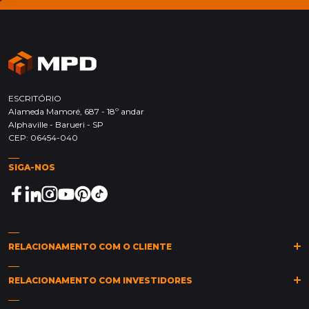
ESCRITÓRIO
Alameda Mamoré, 687 - 18º andar
Alphaville - Barueri - SP
CEP: 06454-040
SIGA-NOS
RELACIONAMENTO COM O CLIENTE
(11)
2149-0011
(11)
2149-0015
sarc@mpd.com.br
RELACIONAMENTO COM INVESTIDORES
Clique aqui