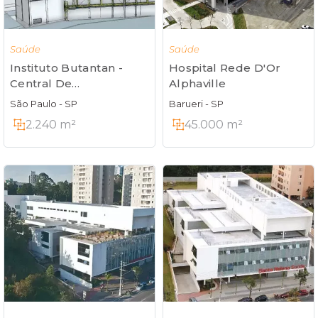
Saúde
Saúde
Hospital Rede D'Or
Instituto Butantan -
Alphaville
Central De
Armazenamento De
Barueri - SP
São Paulo - SP
Refrigerados
45.000 m²
2.240 m²