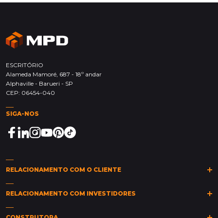
ESCRITÓRIO
Alameda Mamoré, 687 - 18º andar
Alphaville - Barueri - SP
CEP: 06454-040
SIGA-NOS
RELACIONAMENTO COM O CLIENTE
(11)
2149-0011
(11)
2149-0015
sarc@mpd.com.br
RELACIONAMENTO COM INVESTIDORES
Clique aqui
CONSTRUTORA