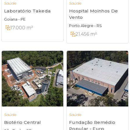
Saúde
Saúde
Laboratório Takeda
Hospital Moinhos De
Vento
Goiana - PE
Porto Alegre - RS
17.000 m²
21.456 m²
Saúde
Saúde
Biotério Central
Fundação Remédio
Popular - Furp