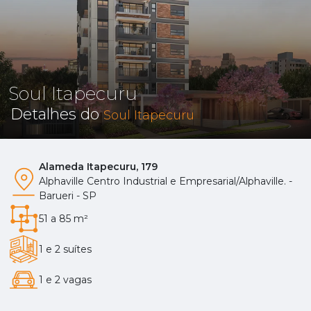
Soul Itapecuru
Detalhes do
Soul Itapecuru
Alameda Itapecuru, 179
Alphaville Centro Industrial e Empresarial/Alphaville. -
Barueri - SP
51 a 85 m²
1 e 2 suítes
1 e 2 vagas