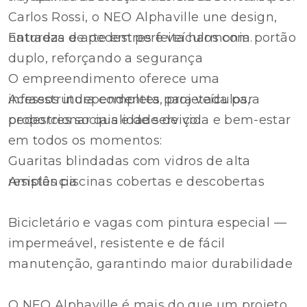
Carlos Rossi, o NEO Alphaville une design,
natureza e arte em perfeita harmonia.
Entradas de pedestres e veículos com portão
duplo, reforçando a segurança
O empreendimento oferece uma
infraestrutura completa, projetada para
Acessos independentes para veículos,
proporcionar qualidade de vida e bem-estar
pedestres sociais e de serviço
em todos os momentos:
Guaritas blindadas com vidros de alta
Amplas piscinas cobertas e descobertas
resistência
Bicicletário e vagas com pintura especial —
impermeável, resistente e de fácil
manutenção, garantindo maior durabilidade
O NEO Alphaville é mais do que um projeto