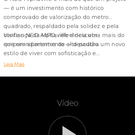
— é um investimento com histórico
comprovado de valorização do metro
quadrado, respaldado pela solidez e pela
confiança da MPD, referência em
Visite o NEO Alphaville e descubra mais do
empreendimentos de alto padrão.
que um apartamento — descubra um novo
estilo de viver com sofisticação e
exclusividade.
Leia Mais
Vídeo