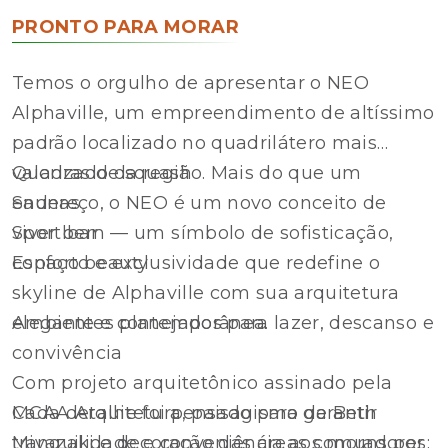
PRONTO PARA MORAR
Temos o orgulho de apresentar o NEO
Alphaville, um empreendimento de altíssimo
padrão localizado no quadrilátero mais
valorizado da região. Mais do que um
Quadras de squash
endereço, o NEO é um novo conceito de
Saunas
viver bem — um símbolo de sofisticação,
Sport bar
conforto e exclusividade que redefine o
Espaço beauty
skyline de Alphaville com sua arquitetura
elegante e contemporânea.
Ambientes planejados para lazer, descanso e
convivência
Com projeto arquitetônico assinado pela
MCAA Arquitetura, paisagismo de Beth
Cada detalhe foi pensado para garantir
Miyazaki e decoração das áreas comuns por
tranquilidade e conveniência aos moradores: