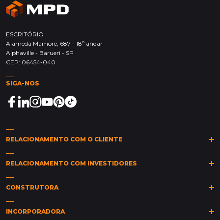
ESCRITÓRIO
Alameda Mamoré, 687 - 18º andar
Alphaville - Barueri - SP
CEP: 06454-040
SIGA-NOS
RELACIONAMENTO COM O CLIENTE
(11)
2149-0011
(11)
2149-0015
sarc@mpd.com.br
RELACIONAMENTO COM INVESTIDORES
Clique aqui
CONSTRUTORA
Política de Privacidade
Canal de Ética
Industrial
INCORPORADORA
Saúde