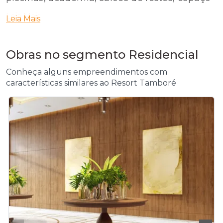
gourmet, quadras de squash e poliesportiva,
Leia Mais
Leia Mais
spa, sauna, e sete torres de apartamentos
residenciais. Este empreendimento foi
Obras no segmento Residencial
vencedor do Prêmio Master.
Conheça alguns empreendimentos com
características similares ao Resort Tamboré