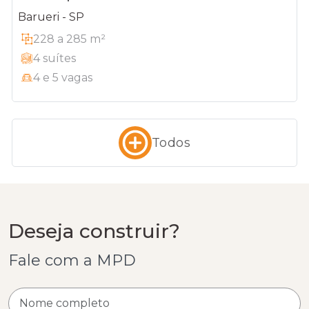
Barueri - SP
228 a 285 m²
4 suítes
4 e 5 vagas
Todos
Deseja construir?
Fale com a MPD