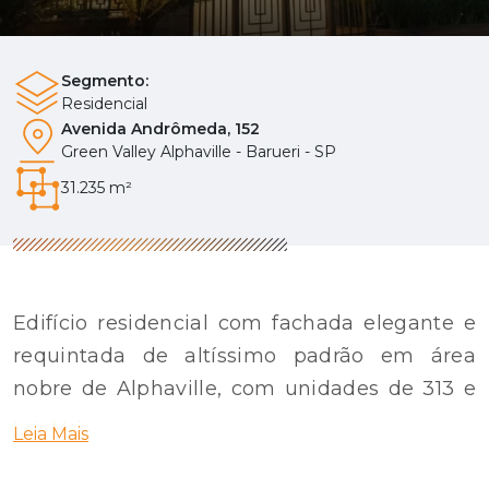
Segmento:
Residencial
Avenida Andrômeda, 152
Green Valley Alphaville - Barueri - SP
31.235 m²
Edifício residencial com fachada elegante e
requintada de altíssimo padrão em área
nobre de Alphaville, com unidades de 313 e
410 m² privativos. Com 5 e 6 vagas,
Leia Mais
Leia Mais
respectivamente, sendo uma delas vaga box.
Cada unidade conta com seu próprio