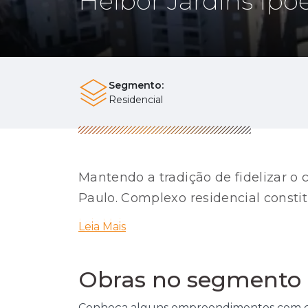
Helbor Jardins Ip
Segmento:
Residencial
Mantendo a tradição de fidelizar o 
Paulo. Complexo residencial constit
gourmet, quadra poliesportiva, saun
Leia Mais
Leia Mais
Obras no segmento 
Conheça alguns empreendimentos com cara