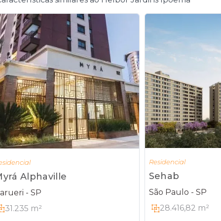
Residencial
esidencial
Sehab
yrá Alphaville
São Paulo - SP
arueri - SP
28.416,82 m²
31.235 m²