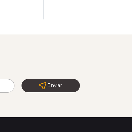
4 Suítes
4 Vagas
Enviar