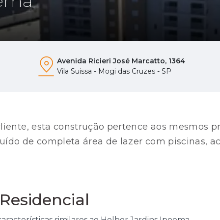
oema
Avenida Ricieri José Marcatto, 1364
Vila Suissa - Mogi das Cruzes - SP
cliente, esta construção pertence aos mesmos pr
uído de completa área de lazer com piscinas, a
a, e quatro torres de apartamentos residenciais
Residencial
cterísticas similares ao Helbor Jardins Ipoema