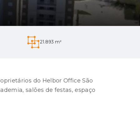
21.893 m²
oprietários do Helbor Office São
cademia, salões de festas, espaço
.