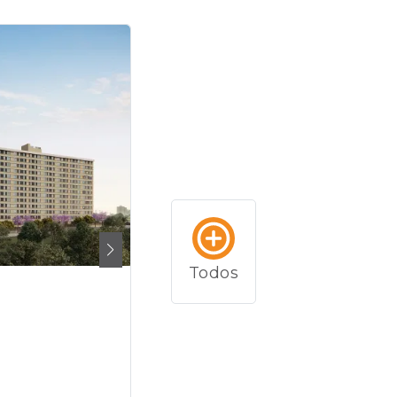
Todos
Residencial
Figueira Leopoldo
São Paulo - SP
355m²