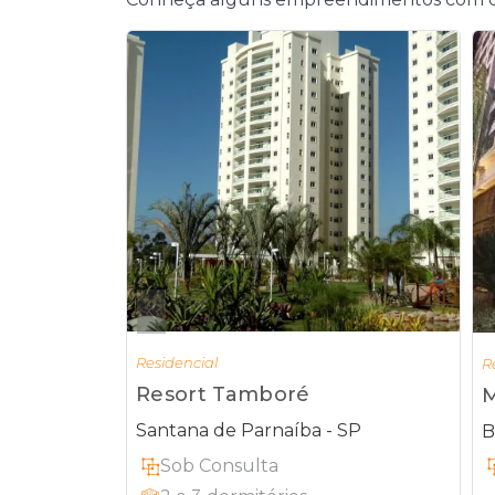
Residencial
R
Resort Tamboré
M
Santana de Parnaíba - SP
B
Sob Consulta