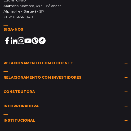
ESCRITÓRIO
Alameda Mamoré, 687 - 18º andar
Alphaville - Barueri - SP
CEP: 06454-040
SIGA-NOS
RELACIONAMENTO COM O CLIENTE
(11)
2149-0011
(11)
2149-0015
sarc@mpd.com.br
RELACIONAMENTO COM INVESTIDORES
Clique aqui
CONSTRUTORA
Política de Privacidade
Canal de Ética
Industrial
INCORPORADORA
Saúde
Educacional
Empreendimentos
INSTITUCIONAL
Lazer
Seja um Corretor
Comercial
Fale com um Corretor
Sobre a MPD