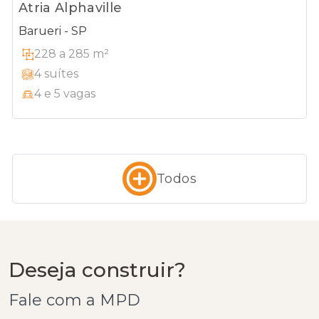
Atria Alphaville
Barueri - SP
228 a 285 m²
4 suítes
4 e 5 vagas
Todos
Deseja construir?
Fale com a MPD