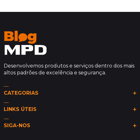
Desenvolvemos produtos e serviços dentro dos mais
altos padrões de excelência e segurança.
CATEGORIAS
Análises & Tendências
LINKS ÚTEIS
De olho na MPD
Dicas da MPD
Site MPD
Guia de Bairros
SIGA-NOS
Sobre Nós
Lifestyle & Decoração
Contato