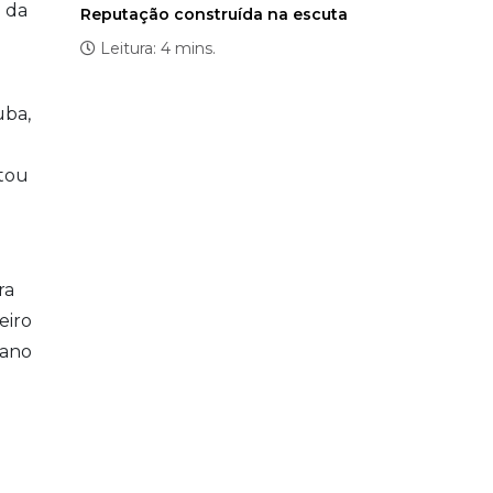
o da
Reputação construída na escuta
Leitura: 4 mins.
uba,
stou
ra
eiro
lano