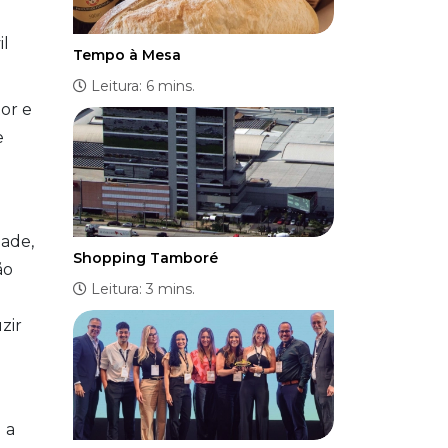
il
Tempo à Mesa
Leitura: 6 mins.
tor e
e
ade,
Shopping Tamboré
ão
Leitura: 3 mins.
zir
 a