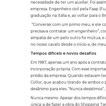
necessidade de ter um auxiliar. Foi ass
empresa. Engenheiro civil pela Faap (F
graduação na Itália e, ao voltar para o 
“Conversei com um primo meu, e ele c
precisava contratar um engenheiro”, con
simpatia de um pelo outro foi mútua, e a
no nosso cavalo desde o início e, de me
Tempos difíceis e novos desafios
Em 1987, apenas um ano após a contrat
incorporação própria. Com esse importa
prédio da empresa. Quando estavam termi
Collor, que acabou tirando de ambos o p
desânimo para eles. “Nunca desistimos”,
Nunca mesmo. Apesar dos tempos difíce
única: a de fazer a obra do Shopping Ta