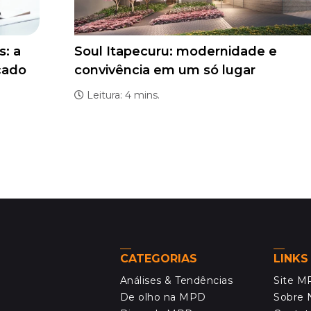
s: a
Soul Itapecuru: modernidade e
cado
convivência em um só lugar
Leitura: 4 mins.
CATEGORIAS
LINKS
Análises & Tendências
Site 
De olho na MPD
Sobre 