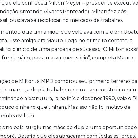
im que ele conheceu Milton Meyer – presidente executiv
undação Armando Álvares Penteado), Milton fez pós-
Brasil, buscava se recolocar no mercado de trabalho.
omentou que um amigo, que velejava com ele em Ubat
ta. Esse amigo era Mauro. Logo no primeiro contato, a
li foi o início de uma parceria de sucesso. “O Milton apo
u funcionário, passou a ser meu sócio”, completa Mauro.
ação de Milton, a MPD comprou seu primeiro terreno pa
nte marco, a dupla trabalhou duro para construir o prim
nando a estrutura, já no início dos anos 1990, veio o P
ouco dinheiro que tinham. Mas isso não foi motivo de
 lembra Milton.
is no país, surgiu nas mãos da dupla uma oportunidade
mboré. Desafio que eles abraçaram com todas as forças,