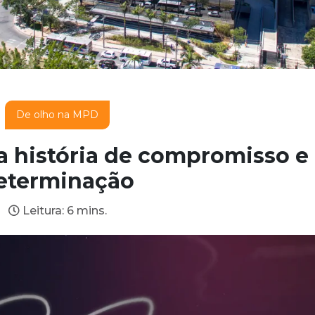
De olho na MPD
 história de compromisso e
eterminação
Leitura: 6 mins.