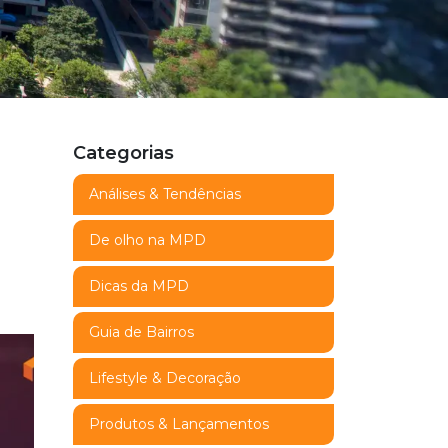
Categorias
Análises & Tendências
De olho na MPD
Dicas da MPD
Guia de Bairros
Lifestyle & Decoração
Produtos & Lançamentos