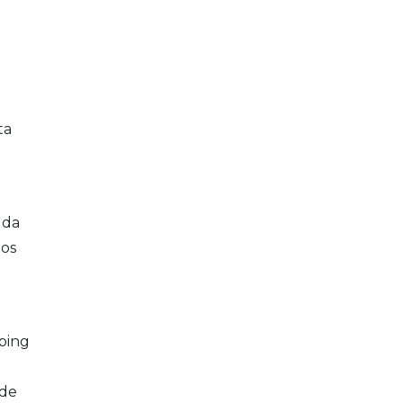
ta
 da
zos
pping
 de