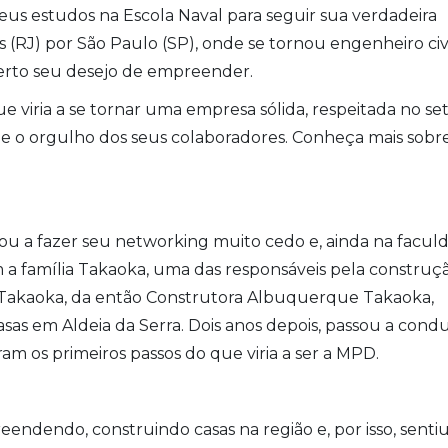
us estudos na Escola Naval para seguir sua verdadeira
s (RJ) por São Paulo (SP), onde se tornou engenheiro civ
certo seu desejo de empreender.
e viria a se tornar uma empresa sólida, respeitada no se
 e o orgulho dos seus colaboradores. Conheça mais sobr
a fazer seu networking muito cedo e, ainda na faculd
a família Takaoka, uma das responsáveis pela construç
ro Takaoka, da então Construtora Albuquerque Takaoka,
as em Aldeia da Serra. Dois anos depois, passou a condu
am os primeiros passos do que viria a ser a MPD.
ndendo, construindo casas na região e, por isso, sentiu