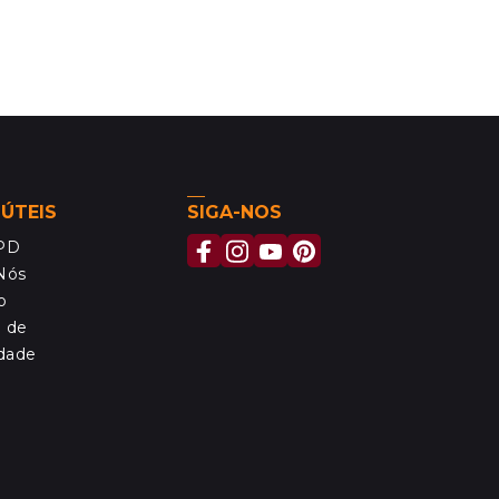
 ÚTEIS
SIGA-NOS
MPD
Nós
o
a de
idade