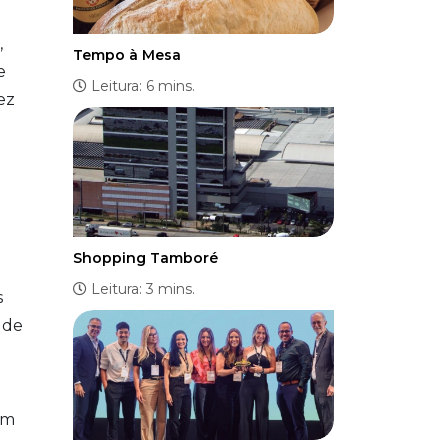
,
Tempo à Mesa
e
Leitura: 6 mins.
ez
.
Shopping Tamboré
Leitura: 3 mins.
s
 de
em