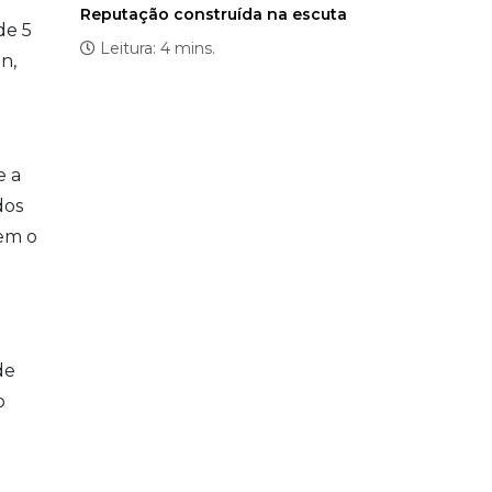
Reputação construída na escuta
de 5
Leitura: 4 mins.
n,
e a
dos
cem o
de
o