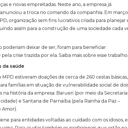
s e novas empreitadas. Neste ano, a empresa já
anunciou a troca no comando da companhia. Em março
MPD, organização sem fins lucrativos criada para planejar 
buindo assim para a construção de uma sociedade cada v
o poderiam deixar de ser, foram para beneficiar
la crise trazida por ela. Saiba mais sobre esse trabalho
is da saúde
uto MPD estiveram doações de cerca de 260 cestas básicas,
ra famílias em situação de vulnerabilidade social de doi
na história da empresa: Barueri (por meio da Secretaria
 cidade) e Santana de Parnaíba (pela Rainha da Paz –
 Amor).
ene para entidades voltadas ao cuidado com os idosos, 
guama. Para ajudar também os profissionais que estão na