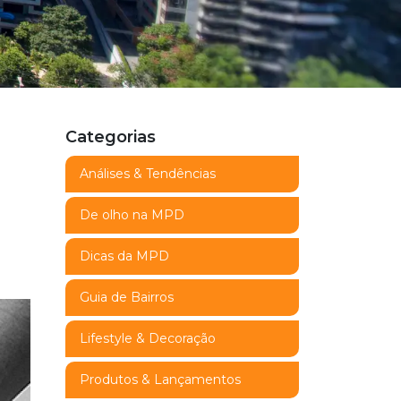
Categorias
Análises & Tendências
De olho na MPD
Dicas da MPD
Guia de Bairros
Lifestyle & Decoração
Produtos & Lançamentos