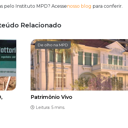
as pelo Instituto MPD? Acesse
nosso blog
para conferir.
teúdo Relacionado
De olho na MPD
,
Patrimônio Vivo
Leitura: 5 mins.