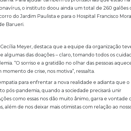
navírus, o instituto doou ainda um total de 260 galões 
corro do Jardim Paulista e para o Hospital Francisco Mora
de Barueri.
 Cecília Meyer, destaca que a equipe da organização tev
 algumas das doações – claro, tomando todos os cuida
mia. “O sorriso e a gratidão no olhar das pessoas aque
momento de crise, nos motiva”, ressalta.
empatia para enfrentar a nova realidade e adianta que o
nto pós-pandemia, quando a sociedade precisará unir
“Ações como essas nos dão muito ânimo, garra e vontade 
, além de nos deixar mais otimistas com relação ao noss